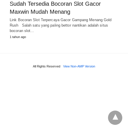
Sudah Tersedia Bocoran Slot Gacor
Maxwin Mudah Menang
Link Bocoran Slot Terpercaya Gacor Gampang Menang Gold
Rush Salah satu yang paling bettor nantikan adalah situs
bocoran slot…
1 tahun ago
All Rights Reserved
View Non-AMP Version