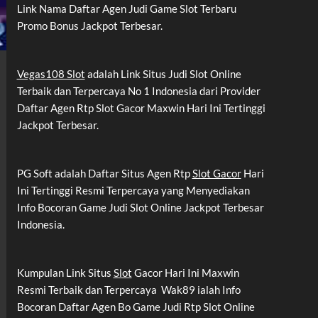
Link Nama Daftar Agen Judi Game Slot Terbaru
Promo Bonus Jackpot Terbesar.
Vegas108 Slot
adalah Link Situs Judi Slot Online
Terbaik dan Terpercaya No 1 Indonesia dari Provider
Daftar Agen Rtp Slot Gacor Maxwin Hari Ini Tertinggi
Jackpot Terbesar.
PG Soft adalah Daftar Situs Agen Rtp
Slot Gacor
Hari
Ini Tertinggi Resmi Terpercaya yang Menyediakan
Info Bocoran Game Judi Slot Online Jackpot Terbesar
Indonesia.
Kumpulan Link Situs
Slot
Gacor Hari Ini Maxwin
Resmi Terbaik dan Terpercaya Wak89 ialah Info
Bocoran Daftar Agen Bo Game Judi Rtp Slot Online