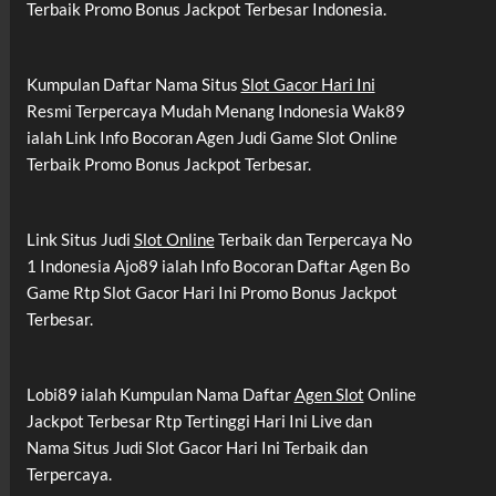
Terbaik Promo Bonus Jackpot Terbesar Indonesia.
Kumpulan Daftar Nama Situs
Slot Gacor Hari Ini
Resmi Terpercaya Mudah Menang Indonesia Wak89
ialah Link Info Bocoran Agen Judi Game Slot Online
Terbaik Promo Bonus Jackpot Terbesar.
Link Situs Judi
Slot Online
Terbaik dan Terpercaya No
1 Indonesia Ajo89 ialah Info Bocoran Daftar Agen Bo
Game Rtp Slot Gacor Hari Ini Promo Bonus Jackpot
Terbesar.
Lobi89 ialah Kumpulan Nama Daftar
Agen Slot
Online
Jackpot Terbesar Rtp Tertinggi Hari Ini Live dan
Nama Situs Judi Slot Gacor Hari Ini Terbaik dan
Terpercaya.