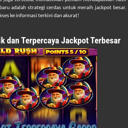
aru adalah strategi cerdas untuk meraih jackpot besar.
kses ke informasi terkini dan akurat!
aik dan Terpercaya Jackpot Terbesar