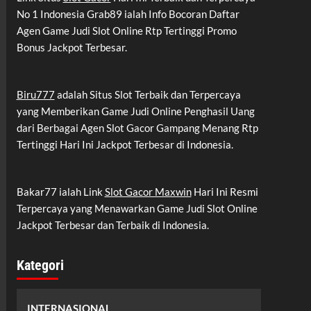
No 1 Indonesia Grab89 ialah Info Bocoran Daftar
Agen Game Judi Slot Online Rtp Tertinggi Promo
Bonus Jackpot Terbesar.
Biru777
adalah Situs Slot Terbaik dan Terpercaya
yang Memberikan Game Judi Online Penghasil Uang
dari Berbagai Agen Slot Gacor Gampang Menang Rtp
Tertinggi Hari Ini Jackpot Terbesar di Indonesia.
Bakar77 ialah Link
Slot Gacor Maxwin
Hari Ini Resmi
Terpercaya yang Menawarkan Game Judi Slot Online
Jackpot Terbesar dan Terbaik di Indonesia.
Kategori
INTERNASIONAL