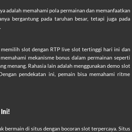
atunya adalah memahami pola permainan dan memanfaatkan
hanya bergantung pada taruhan besar, tetapi juga pada
.
memilih slot dengan RTP live slot tertinggi hari ini dan
u, memahami mekanisme bonus dalam permainan seperti
ang menang. Rahasia lain adalah menggunakan demo slot
o. Dengan pendekatan ini, pemain bisa memahami ritme
Ini!
 bermain di situs dengan bocoran slot terpercaya. Situs