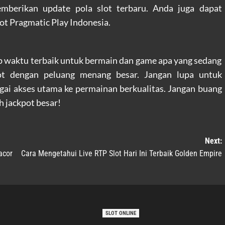
emberikan update pola slot terbaru. Anda juga dapat
t Pragmatic Play Indonesia.
 waktu terbaik untuk bermain dan game apa yang sedang
ot dengan peluang menang besar. Jangan lupa untuk
gai akses utama ke permainan berkualitas. Jangan buang
ih jackpot besar!
Next:
acor
Cara Mengetahui Live RTP Slot Hari Ini Terbaik Golden Empire
SLOT ONLINE