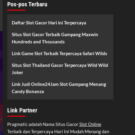
Pos-pos Terbaru
Daftar Slot Gacor Hari ini Terpercaya
Situs Slot Gacor Terbaik Gampang Maxwin
Hundreds and Thousands
Link Game Slot Terbaik Terpercaya Safari Wilds
Situs Slot Thailand Gacor Terpercaya Wild Wild
Joker
Link Judi Online24Jam Slot Gampang Menang
Candy Bonanza
Link Partner
Pragmatic adalah Nama Situs Gacor
Slot Online
Terbaik dan Terpercaya Hari Ini Mudah Menang dan