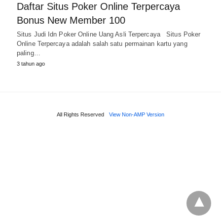
Daftar Situs Poker Online Terpercaya
Bonus New Member 100
Situs Judi Idn Poker Online Uang Asli Terpercaya Situs Poker
Online Terpercaya adalah salah satu permainan kartu yang
paling…
3 tahun ago
All Rights Reserved
View Non-AMP Version