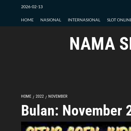
Skip
2026-02-13
to
content
HOME
NASIONAL
INTERNASIONAL
SLOT ONLIN
NAMA SI
HOME
2022
NOVEMBER
Bulan:
November 