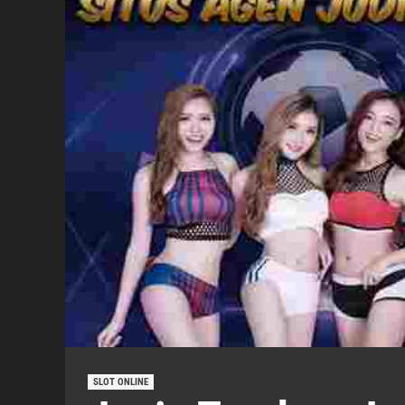
SLOT ONLINE