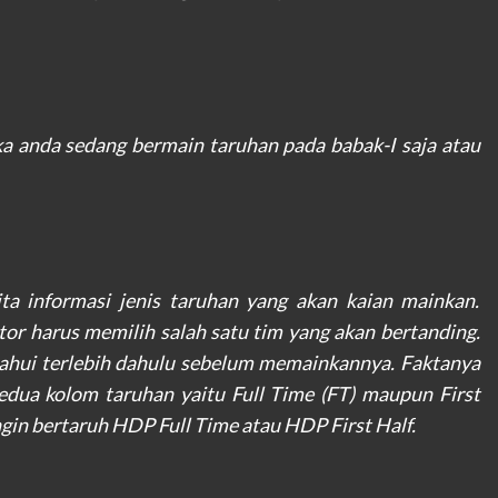
ka anda sedang bermain taruhan pada babak-I saja atau
a informasi jenis taruhan yang akan kaian mainkan.
or harus memilih salah satu tim yang akan bertanding.
ahui terlebih dahulu sebelum memainkannya. Faktanya
edua kolom taruhan yaitu Full Time (FT) maupun First
ngin bertaruh HDP Full Time atau HDP First Half.