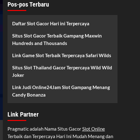
Pos-pos Terbaru
Daftar Slot Gacor Hari ini Terpercaya
Situs Slot Gacor Terbaik Gampang Maxwin
Hundreds and Thousands
Link Game Slot Terbaik Terpercaya Safari Wilds
Situs Slot Thailand Gacor Terpercaya Wild Wild
Joker
Link Judi Online24Jam Slot Gampang Menang
Candy Bonanza
Link Partner
Pragmatic adalah Nama Situs Gacor
Slot Online
Terbaik dan Terpercaya Hari Ini Mudah Menang dan