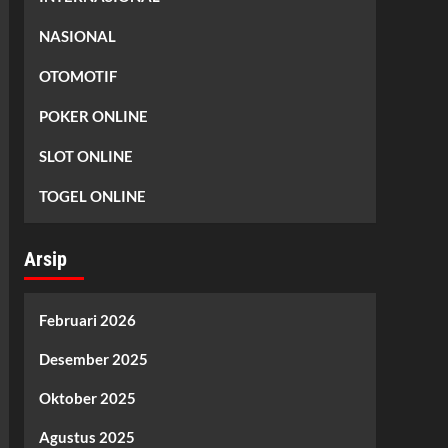
NASIONAL
OTOMOTIF
POKER ONLINE
SLOT ONLINE
TOGEL ONLINE
Arsip
Februari 2026
Desember 2025
Oktober 2025
Agustus 2025