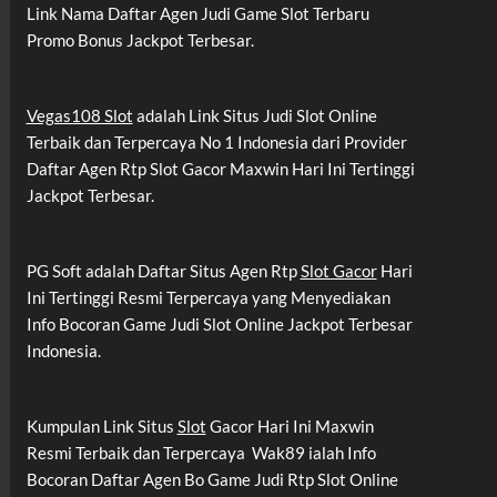
Link Nama Daftar Agen Judi Game Slot Terbaru
Promo Bonus Jackpot Terbesar.
Vegas108 Slot
adalah Link Situs Judi Slot Online
Terbaik dan Terpercaya No 1 Indonesia dari Provider
Daftar Agen Rtp Slot Gacor Maxwin Hari Ini Tertinggi
Jackpot Terbesar.
PG Soft adalah Daftar Situs Agen Rtp
Slot Gacor
Hari
Ini Tertinggi Resmi Terpercaya yang Menyediakan
Info Bocoran Game Judi Slot Online Jackpot Terbesar
Indonesia.
Kumpulan Link Situs
Slot
Gacor Hari Ini Maxwin
Resmi Terbaik dan Terpercaya Wak89 ialah Info
Bocoran Daftar Agen Bo Game Judi Rtp Slot Online