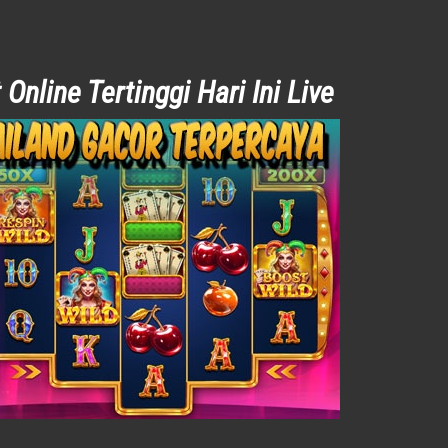
Online Tertinggi Hari Ini Live