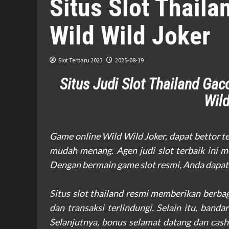
Situs Slot Thail
Wild Wild Joker
Slot Terbaru 2023
2025-08-19
Situs Judi Slot Thailand G
Wild
Game online Wild Wild Joker, dapat bettor
mudah menang. Agen judi slot terbaik ini 
Dengan bermain game slot resmi, Anda dapat
Situs slot thailand resmi memberikan berbag
dan transaksi terlindungi. Selain itu, band
Selanjutnya, bonus selamat datang dan ca