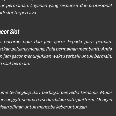
tar permainan. Layanan yang responsif dan profesional
di slot terpercaya.
cor Slot
n bocoran pola dan jam gacor kepada para pemain.
gkatkan peluang menang. Pola permainan membantu Anda
an jam gacor menunjukkan waktu terbaik untuk bermain.
ri saat bermain.
me terlengkap dari berbagai penyedia ternama. Mulai
itur canggih, semua tersedia dalam satu platform. Dengan
abisan pilihan untuk mencoba keberuntungan.