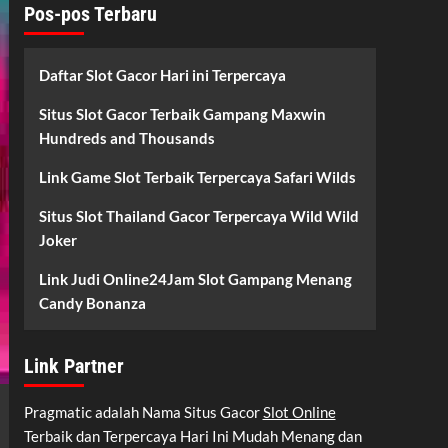
Pos-pos Terbaru
Daftar Slot Gacor Hari ini Terpercaya
Situs Slot Gacor Terbaik Gampang Maxwin
Hundreds and Thousands
Link Game Slot Terbaik Terpercaya Safari Wilds
Situs Slot Thailand Gacor Terpercaya Wild Wild
Joker
Link Judi Online24Jam Slot Gampang Menang
Candy Bonanza
Link Partner
Pragmatic adalah Nama Situs Gacor
Slot Online
Terbaik dan Terpercaya Hari Ini Mudah Menang dan