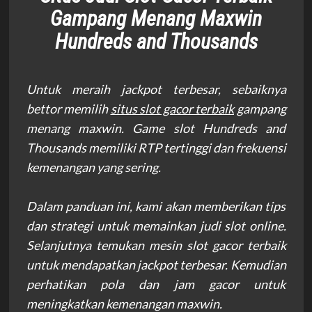
Gampang Menang Maxwin
Hundreds and Thousands
Untuk meraih jackpot terbesar, sebaiknya
bettor memilih
situs slot gacor terbaik
gampang
menang maxwin. Game slot Hundreds and
Thousands memiliki RTP tertinggi dan frekuensi
kemenangan yang sering.
Dalam panduan ini, kami akan memberikan tips
dan strategi untuk memainkan judi slot online.
Selanjutnya temukan mesin slot gacor terbaik
untuk mendapatkan jackpot terbesar. Kemudian
perhatikan pola dan jam gacor untuk
meningkatkan kemenangan maxwin.