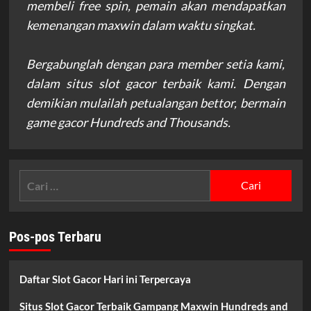
membeli free spin, pemain akan mendapatkan
kemenangan maxwin dalam waktu singkat.
Bergabunglah dengan para member setia kami,
dalam situs slot gacor terbaik kami. Dengan
demikian mulailah petualangan bettor, bermain
game gacor Hundreds and Thousands.
Cari
untuk:
Pos-pos Terbaru
Daftar Slot Gacor Hari ini Terpercaya
Situs Slot Gacor Terbaik Gampang Maxwin Hundreds and