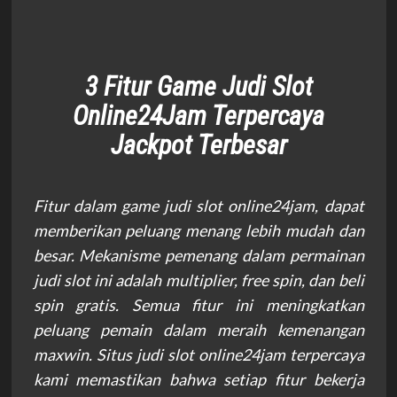
3 Fitur Game Judi Slot
Online24Jam Terpercaya
Jackpot Terbesar
Fitur dalam game judi slot online24jam, dapat
memberikan peluang menang lebih mudah dan
besar. Mekanisme pemenang dalam permainan
judi slot ini adalah multiplier, free spin, dan beli
spin gratis. Semua fitur ini meningkatkan
peluang pemain dalam meraih kemenangan
maxwin. Situs judi slot online24jam terpercaya
kami memastikan bahwa setiap fitur bekerja