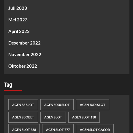
Juli 2023
Mei 2023
April 2023
Desember 2022
November 2022
Oktober 2022
Tag
AGEN 88 SLOT
AGEN 5000 SLOT
AGEN JUDI SLOT
AGEN SBOBET
AGEN SLOT
AGEN SLOT 138
AGEN SLOT 388
AGEN SLOT 777
AGEN SLOT GACOR