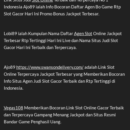
Indonesia Ajo89 ialah Info Bocoran Daftar Agen Bo Game Rtp
Slot Gacor Hari Ini Promo Bonus Jackpot Terbesar.
Lobi89 ialah Kumpulan Nama Daftar
Agen Slot
Online Jackpot
Terbesar Rtp Tertinggi Hari Ini Live dan Nama Situs Judi Slot
Gacor Hari Ini Terbaik dan Terpercaya.
Ajo89
https://www.swansondelivery.com/
adalah Link Slot
Online Terpercaya Jackpot Terbesar yang Memberikan Bocoran
Info Situs Agen Judi Slot Gacor Terbaik dan Rtp Tertinggi di
Indonesia.
Vegas108
Memberikan Bocoran Link Slot Online Gacor Terbaik
dan Terpercaya Gampang Menang Jackpot dan Situs Resmi
Bandar Game Penghasil Uang.