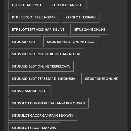
QQ SLOT JACKPOT
RTP BOCORAN SLOT
RTP LIVE SLOT TERLENGKAP
RTP SLOT TERBARU
RTP SLOT TERTINGGI HARI INI LIVE
SITUS GAME ONLINE
SITUS JUDI SLOT
SITUS JUDI SLOT ONLINE GACOR
SITUS JUDI SLOT ONLINE RESMI LUAR NEGERI
SITUS JUDI SLOT ONLINE TERPERCAYA
SITUS JUDI SLOT TERBESAR DI INDONESIA
SITUS POKER ONLINE
SITUS RESMI JUDI SLOT
SITUS SLOT DEPOSIT PULSA TANPA POTONGAN
SITUS SLOT GACOR GAMPANG MAXWIN
SITUS SLOT GACOR MAXWIN