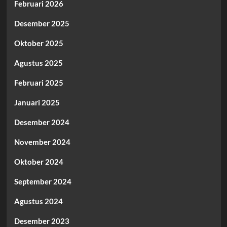
Februari 2026
Desember 2025
Oktober 2025
Agustus 2025
Februari 2025
Januari 2025
Desember 2024
November 2024
Oktober 2024
September 2024
Agustus 2024
Desember 2023