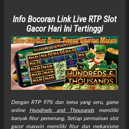
Info Bocoran Link Live RTP Slot
Gacor Hari Ini Tertinggi
Dengan RTP 97% dan tema yang seru, game
online
Hundreds and Thousands
memiliki
banyak fitur pemenang. Setiap permainan slot
gacor maxwin memiliki fitur dan mekanisme