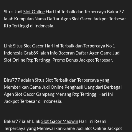
Situs Judi
Slot Online
Hari Ini Terbaik dan Terpercaya Bakar77
ialah Kumpulan Nama Daftar Agen Slot Gacor Jackpot Terbesar
Rtp Tertinggi di Indonesia.
Link Situs
Slot Gacor
Hari Ini Terbaik dan Terpercaya No 1
Indonesia Grab89 ialah Info Bocoran Daftar Agen Game Judi
Slot Online Rtp Tertinggi Promo Bonus Jackpot Terbesar.
Biru777
adalah Situs Slot Terbaik dan Terpercaya yang
Memberikan Game Judi Online Penghasil Uang dari Berbagai
Agen Slot Gacor Gampang Menang Rtp Tertinggi Hari Ini
Jackpot Terbesar di Indonesia.
Bakar77 ialah Link
Slot Gacor Maxwin
Hari Ini Resmi
Terpercaya yang Menawarkan Game Judi Slot Online Jackpot