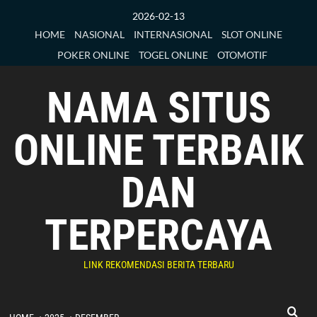
Skip
2026-02-13
to
HOME
NASIONAL
INTERNASIONAL
SLOT ONLINE
content
POKER ONLINE
TOGEL ONLINE
OTOMOTIF
NAMA SITUS
ONLINE TERBAIK
DAN
TERPERCAYA
LINK REKOMENDASI BERITA TERBARU