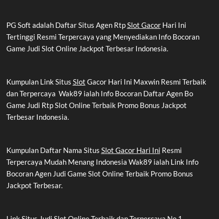
PG Soft adalah Daftar Situs Agen Rtp
Slot Gacor
Hari Ini
Tertinggi Resmi Terpercaya yang Menyediakan Info Bocoran
Game Judi Slot Online Jackpot Terbesar Indonesia.
Kumpulan Link Situs
Slot
Gacor Hari Ini Maxwin Resmi Terbaik
dan Terpercaya Wak89 ialah Info Bocoran Daftar Agen Bo
Game Judi Rtp Slot Online Terbaik Promo Bonus Jackpot
Terbesar Indonesia.
Kumpulan Daftar Nama Situs
Slot Gacor Hari Ini
Resmi
Terpercaya Mudah Menang Indonesia Wak89 ialah Link Info
Bocoran Agen Judi Game Slot Online Terbaik Promo Bonus
Jackpot Terbesar.
Link Situs Judi
Slot Online
Terbaik dan Terpercaya No 1