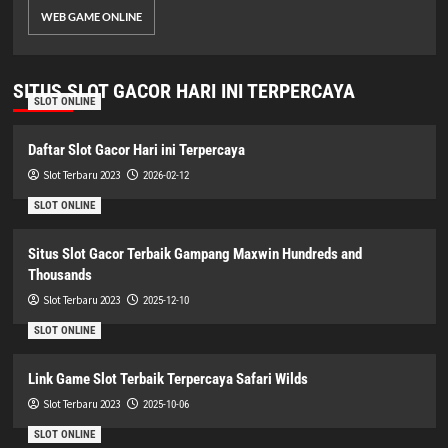
WEB GAME ONLINE
SITUS SLOT GACOR HARI INI TERPERCAYA
SLOT ONLINE
Daftar Slot Gacor Hari ini Terpercaya
Slot Terbaru 2023
2026-02-12
SLOT ONLINE
Situs Slot Gacor Terbaik Gampang Maxwin Hundreds and
Thousands
Slot Terbaru 2023
2025-12-10
SLOT ONLINE
Link Game Slot Terbaik Terpercaya Safari Wilds
Slot Terbaru 2023
2025-10-06
SLOT ONLINE