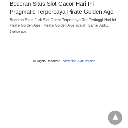
Bocoran Situs Slot Gacor Hari Ini
Pragmatic Terpercaya Pirate Golden Age
Bocoran Situs Judi Slot Gacor Terpercaya Rtp Tertinggi Hari Ini
Pirate Golden Age Pirate Golden Age adalah Game Judi…
3 tahun ago
All Rights Reserved
View Non-AMP Version