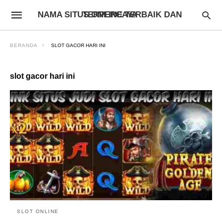
NAMA SITUS ONLINE TERBAIK DAN TERPERCAYA
BERANDA
SLOT GACOR HARI INI
slot gacor hari ini
SLOT ONLINE