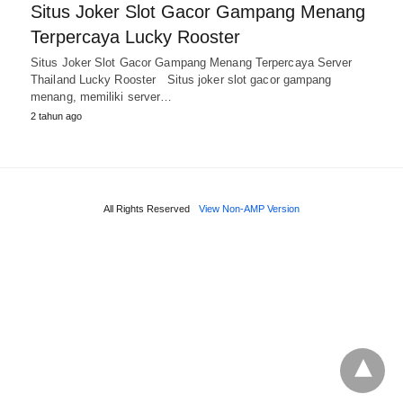
Situs Joker Slot Gacor Gampang Menang
Terpercaya Lucky Rooster
Situs Joker Slot Gacor Gampang Menang Terpercaya Server
Thailand Lucky Rooster Situs joker slot gacor gampang
menang, memiliki server…
2 tahun ago
All Rights Reserved
View Non-AMP Version