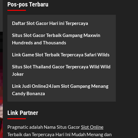
Pos-pos Terbaru
Daftar Slot Gacor Hari ini Terpercaya
Situs Slot Gacor Terbaik Gampang Maxwin
Hundreds and Thousands
Link Game Slot Terbaik Terpercaya Safari Wilds
Situs Slot Thailand Gacor Terpercaya Wild Wild
Joker
Link Judi Online24Jam Slot Gampang Menang
Candy Bonanza
Link Partner
Pragmatic adalah Nama Situs Gacor
Slot Online
Terbaik dan Terpercaya Hari Ini Mudah Menang dan