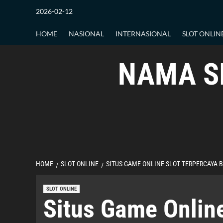
Skip
2026-02-12
to
content
HOME
NASIONAL
INTERNASIONAL
SLOT ONLIN
NAMA SI
HOME
SLOT ONLINE
SITUS GAME ONLINE SLOT TERPERCAYA 
SLOT ONLINE
Situs Game Online