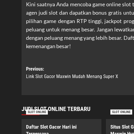
Kini saatnya Anda mencoba game online slot t
agen judi slot dan dapatkan bonus gratis un
pilihan game dengan RTP tinggi, jackpot prog
peluang untuk menang besar. Jangan lewatka
dengan peluang menang yang lebih besar. Daft
kemenangan besar!
Post
Previous:
Link Slot Gacor Maxwin Mudah Menang Super X
navigation
JUDI SLOT ONLINE TERBARU
SLOT ONLINE
SLOT ONLINE
Daftar Slot Gacor Hari ini
Situs Slot
Terpercaya
Maxwin Hun