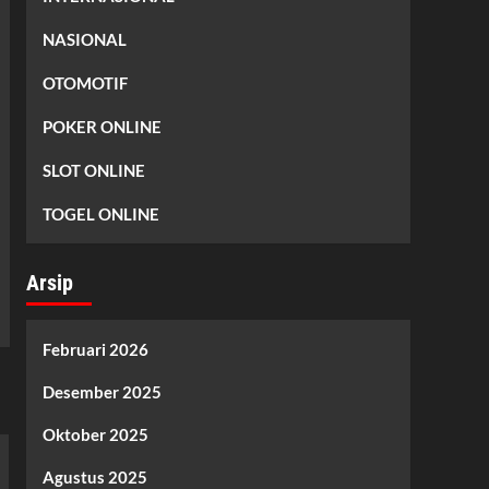
NASIONAL
OTOMOTIF
POKER ONLINE
SLOT ONLINE
TOGEL ONLINE
Arsip
Februari 2026
Desember 2025
Oktober 2025
Agustus 2025