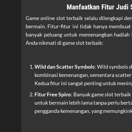
Manfaatkan Fitur Judi 
Game online slot terbaik selalu dilengkapi d
bermain. Fitur-fitur ini tidak hanya membuat
banyak peluang untuk memenangkan hadiah be
Anda nikmati di game slot terbaik:
Wild dan Scatter Symbols
: Wild symbols 
kombinasi kemenangan, sementara scatter s
Kedua fitur ini sangat penting untuk men
Fitur Free Spins
: Banyak game slot terba
untuk bermain lebih lama tanpa perlu berta
pengganda kemenangan, yang memungkinkan