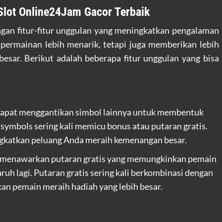
Slot Online24Jam Gacor Terbaik
engan fitur-fitur unggulan yang meningkatkan pengalaman
 permainan lebih menarik, tetapi juga memberikan lebih
sar. Berikut adalah beberapa fitur unggulan yang bisa
dapat menggantikan simbol lainnya untuk membentuk
ymbols sering kali memicu bonus atau putaran gratis.
ingkatkan peluang Anda meraih kemenangan besar.
ik menawarkan putaran gratis yang memungkinkan pemain
ruh lagi. Putaran gratis sering kali berkombinasi dengan
 pemain meraih hadiah yang lebih besar.