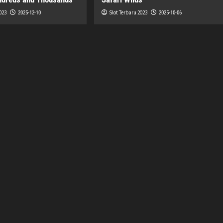
023
Slot Terbaru 2023
2025-12-10
2025-10-06