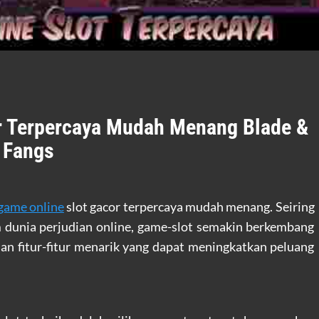
or Terpercaya Mudah Menang Blade &
Fangs
 game online
slot gacor terpercaya mudah menang. Seiring
 dunia perjudian online, game-slot semakin berkembang
 dan fitur-fitur menarik yang dapat meningkatkan peluang