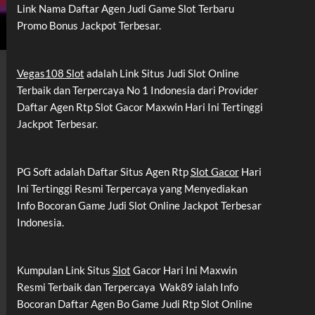
Link Nama Daftar Agen Judi Game Slot Terbaru
Promo Bonus Jackpot Terbesar.
Vegas108 Slot
adalah Link Situs Judi Slot Online
Terbaik dan Terpercaya No 1 Indonesia dari Provider
Daftar Agen Rtp Slot Gacor Maxwin Hari Ini Tertinggi
Jackpot Terbesar.
PG Soft adalah Daftar Situs Agen Rtp
Slot Gacor
Hari
Ini Tertinggi Resmi Terpercaya yang Menyediakan
Info Bocoran Game Judi Slot Online Jackpot Terbesar
Indonesia.
Kumpulan Link Situs
Slot
Gacor Hari Ini Maxwin
Resmi Terbaik dan Terpercaya Wak89 ialah Info
Bocoran Daftar Agen Bo Game Judi Rtp Slot Online