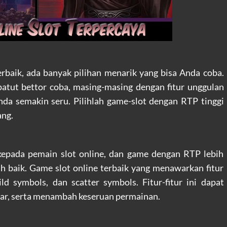
rbaik, ada banyak pilihan menarik yang bisa Anda coba.
atut bettor coba, masing-masing dengan fitur unggulan
a semakin seru. Pilihlah game-slot dengan RTP tinggi
ang.
kepada pemain slot online, dan game dengan RTP lebih
 baik. Game slot online terbaik yang menawarkan fitur
ild symbols, dan scatter symbols. Fitur-fitur ini dapat
r, serta menambah keseruan permainan.