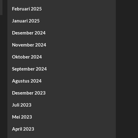
Februari 2025
Januari 2025
Desember 2024
November 2024
Oktober 2024
September 2024
Agustus 2024
Desember 2023
Juli 2023
Mei 2023
April 2023