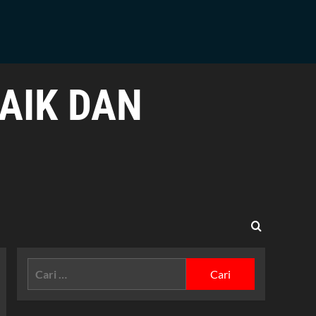
AIK DAN
Cari
untuk: