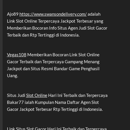
Ajo89
https://www.swansondelivery.com/
adalah
Link Slot Online Terpercaya Jackpot Terbesar yang
Memberikan Bocoran Info Situs Agen Judi Slot Gacor
Terbaik dan Rtp Tertinggi di Indonesia.
Vegas108
Memberikan Bocoran Link Slot Online
Gacor Terbaik dan Terpercaya Gampang Menang
Jackpot dan Situs Resmi Bandar Game Penghasil
Uang.
Situs Judi
Slot Online
Hari Ini Terbaik dan Terpercaya
Bakar77 ialah Kumpulan Nama Daftar Agen Slot
Gacor Jackpot Terbesar Rtp Tertinggi di Indonesia.
Link Situs
Slot Gacor
Hari Ini Terbaik dan Terpercaya