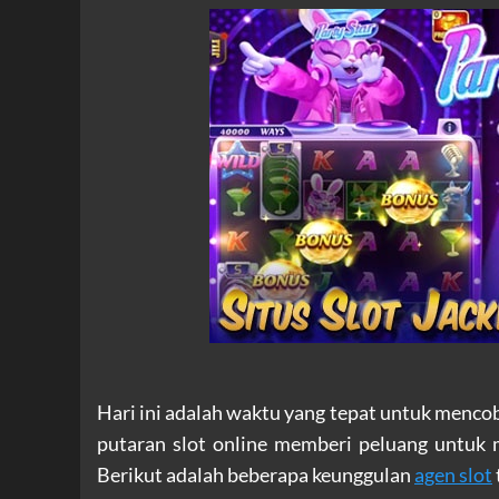
Hari ini adalah waktu yang tepat untuk mencob
putaran slot online memberi peluang untuk
Berikut adalah beberapa keunggulan
agen slot