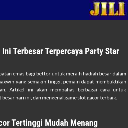
 Ini Terbesar Terpercaya Party Star
mpatan emas bagi bettor untuk meraih hadiah besar dalam
 maxwin yang semakin tinggi, pemain dapat membuktikan
an. Artikel ini akan membahas berbagai cara untuk
esar hari ini, dan mengenal game slot gacor terbaik.
acor Tertinggi Mudah Menang