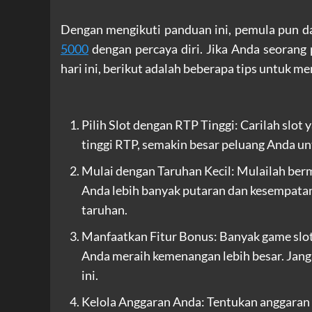
Dengan mengikuti panduan ini, pemula pun da
5000
dengan percaya diri. Jika Anda seorang
hari ini, berikut adalah beberapa tips untuk me
Pilih Slot dengan RTP Tinggi: Carilah slot 
tinggi RTP, semakin besar peluang Anda 
Mulai dengan Taruhan Kecil: Mulailah berm
Anda lebih banyak putaran dan kesempat
taruhan.
Manfaatkan Fitur Bonus: Banyak game slot
Anda meraih kemenangan lebih besar. Jang
ini.
Kelola Anggaran Anda: Tentukan anggaran