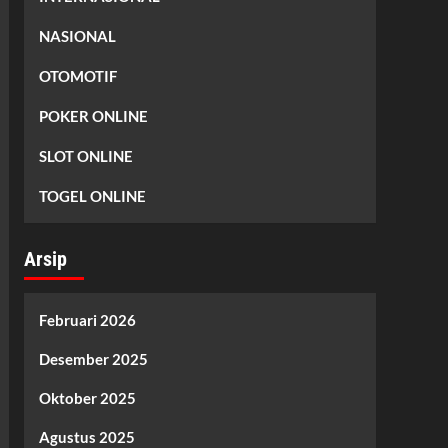
NASIONAL
OTOMOTIF
POKER ONLINE
SLOT ONLINE
TOGEL ONLINE
Arsip
Februari 2026
Desember 2025
Oktober 2025
Agustus 2025